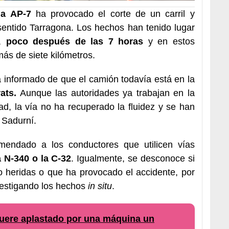
la AP-7
ha provocado el corte de un carril y
 sentido Tarragona. Los hechos han tenido lugar
a,
poco después de las 7 horas
y en estos
ás de siete kilómetros.
 informado de que el camión todavía está en la
ats.
Aunque las autoridades ya trabajan en la
ad, la vía no ha recuperado la fluidez y se han
 Sadurní.
endado a los conductores que utilicen vías
a N-340 o la C-32
. Igualmente, se desconoce si
o heridas o que ha provocado el accidente, por
vestigando los hechos
in situ
.
re aplastado por una máquina un