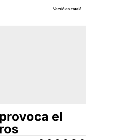
Versió en català
 provoca el
tros