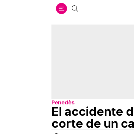
Ir
Buscar
al
contenido
Penedès
El accidente d
corte de un ca