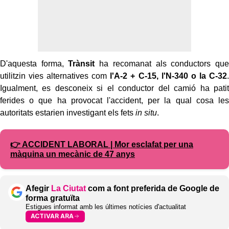
D'aquesta forma,
Trànsit
ha recomanat als conductors que
utilitzin vies alternatives com
l'A-2 + C-15, l'N-340 o la C-32
.
Igualment, es desconeix si el conductor del camió ha patit
ferides o que ha provocat l'accident, per la qual cosa les
autoritats estarien investigant els fets
in situ
.
👉 ACCIDENT LABORAL | Mor esclafat per una
màquina un mecànic de 47 anys
Afegir
La Ciutat
com a font preferida de Google de
forma gratuïta
Estigues informat amb les últimes notícies d'actualitat
ACTIVAR ARA