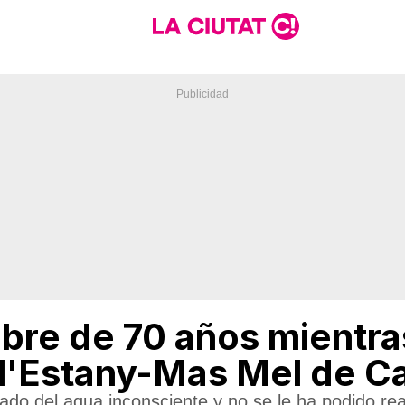
re de 70 años mientra
 l'Estany-Mas Mel de Ca
tado del agua inconsciente y no se le ha podido re