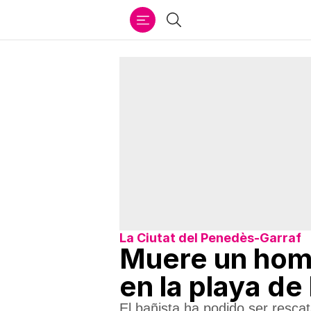
Ir
Buscar
al
contenido
La Ciutat del Penedès-Garraf
Muere un homb
en la playa de
El bañista ha podido ser resca