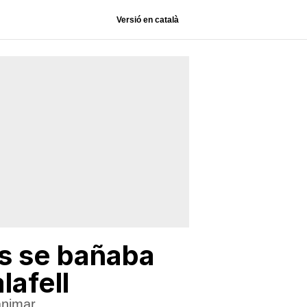
Versió en català
s se bañaba
lafell
animar