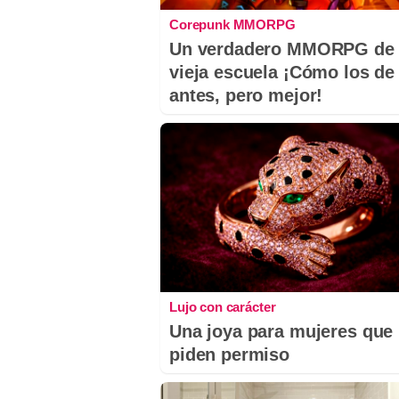
Corepunk MMORPG
Un verdadero MMORPG de 
vieja escuela ¡Cómo los de
antes, pero mejor!
Lujo con carácter
Una joya para mujeres que
piden permiso