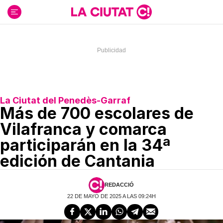
Ir
al
contenido
La Ciutat del Penedès-Garraf
Más de 700 escolares de
Vilafranca y comarca
participarán en la 34ª
edición de Cantania
REDACCIÓ
22 DE MAYO DE 2025 A LAS 09:24H