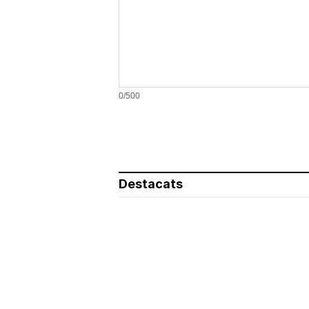
0/500
Destacats