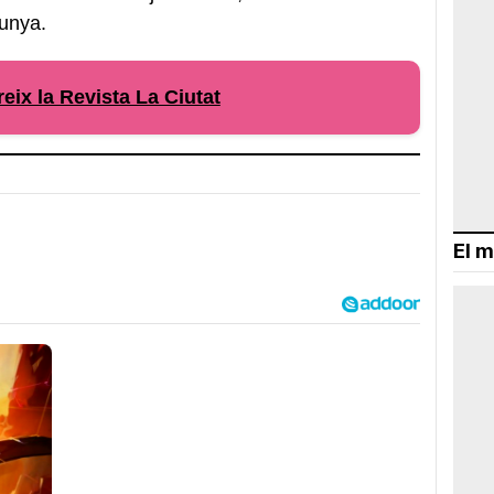
lunya.
eix la Revista La Ciutat
El m