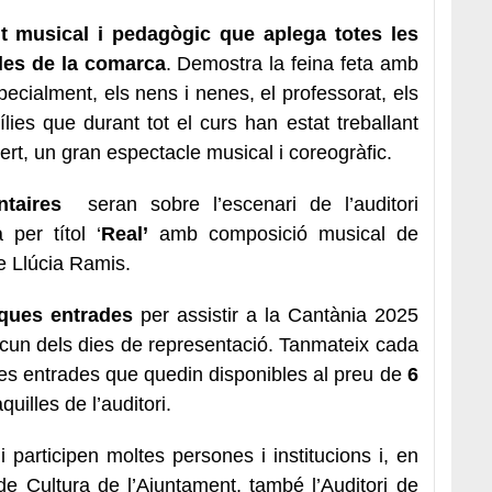
 musical i pedagògic
que aplega totes les
oles de la comarca
. Demostra la feina feta amb
pecialment, els nens i nenes, el professorat, els
ílies que durant tot el curs han estat treballant
rt, un gran espectacle musical i coreogràfic.
ntaires
seran sobre l’escenari de l’auditori
 per títol ‘
Real’
amb composició musical de
e Llúcia Ramis.
ues entrades
per assistir a la Cantània 2025
un dels dies de representació. Tanmateix cada
les entrades que quedin disponibles al preu de
6
aquilles de l’auditori.
participen moltes persones i institucions i, en
e Cultura de l’Ajuntament, també l’Auditori de