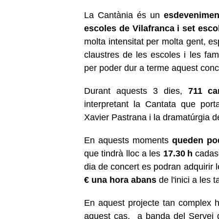
La Cantània és un
esdeveniment
escoles de Vilafranca i set esc
molta intensitat per molta gent, es
claustres de les escoles i les fam
per poder dur a terme aquest conce
Durant aquests 3 dies,
711 ca
interpretant la Cantata que porta
Xavier Pastrana i la dramatúrgia d
En aquests moments
queden poq
que tindrà lloc a les
17.30 h
cadasc
dia de concert es podran adquirir 
€ una hora abans
de l'inici a les t
En aquest projecte tan complex hi 
aquest cas, a banda del Servei d