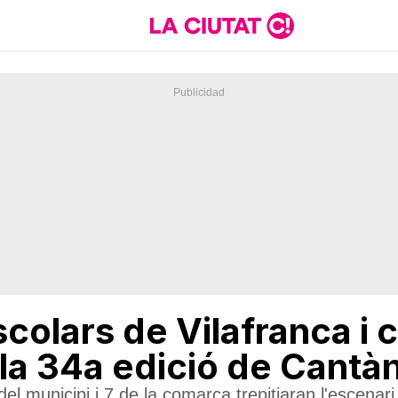
colars de Vilafranca i
 la 34a edició de Cantà
el municipi i 7 de la comarca trepitjaran l'escenari