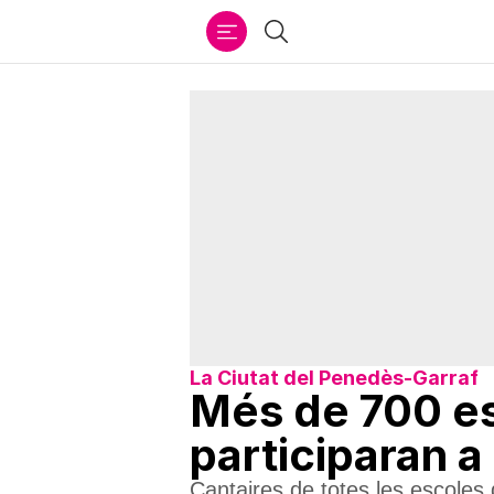
Ir
Cercar
al
contenido
La Ciutat del Penedès-Garraf
Més de 700 es
participaran a
Cantaires de totes les escoles d