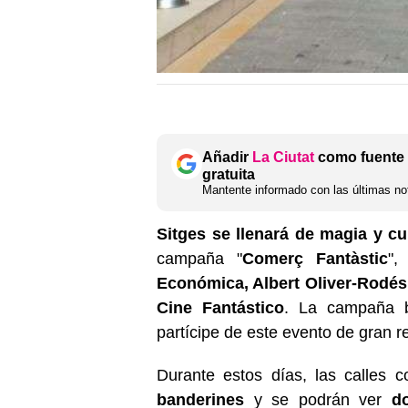
Añadir
La Ciutat
como fuente 
gratuita
Mantente informado con las últimas not
Sitges se llenará de magia y cu
campaña "
Comerç Fantàstic
",
Económica, Albert Oliver-Rodés
Cine Fantástico
. La campaña b
partícipe de este evento de gran r
Durante estos días, las calles 
banderines
y se podrán ver
d