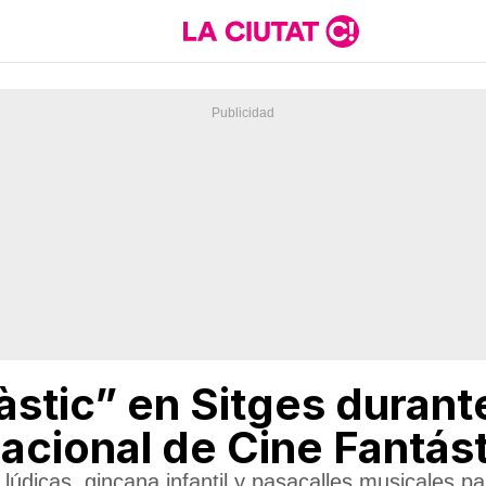
stic” en Sitges durante
nacional de Cine Fantás
 lúdicas, gincana infantil y pasacalles musicales par