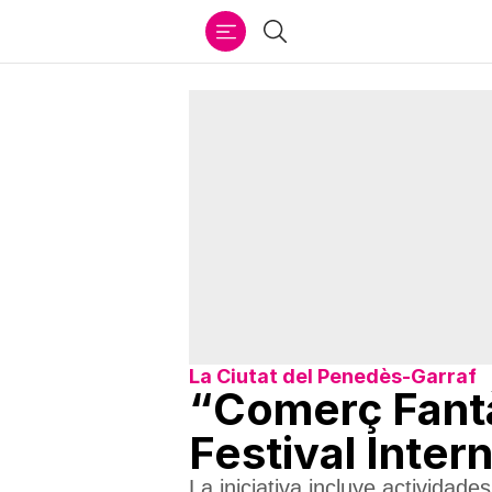
Ir
Buscar
al
contenido
La Ciutat del Penedès-Garraf
“Comerç Fantà
Festival Inter
La iniciativa incluye actividades