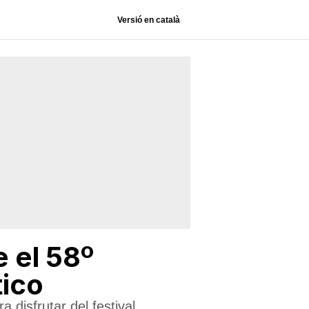
Versió en català
 el 58º
tico
a disfrutar del festival