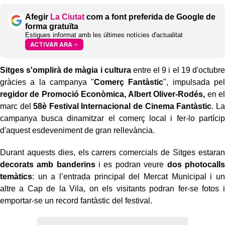
Afegir
La Ciutat
com a font preferida de Google de
forma gratuïta
Estigues informat amb les últimes notícies d'actualitat
ACTIVAR ARA
Sitges s'omplirà de màgia i cultura
entre el 9 i el 19 d'octubre
gràcies a la campanya "
Comerç Fantàstic
", impulsada pel
regidor de Promoció Econòmica, Albert Oliver-Rodés,
en el
marc del
58è Festival Internacional de Cinema Fantàstic
. La
campanya busca dinamitzar el comerç local i fer-lo partícip
d'aquest esdeveniment de gran rellevància.
Durant aquests dies, els carrers comercials de Sitges estaran
decorats amb banderins
i es podran veure
dos photocalls
temàtics
: un a l’entrada principal del Mercat Municipal i un
altre a Cap de la Vila, on els visitants podran fer-se fotos i
emportar-se un record fantàstic del festival.