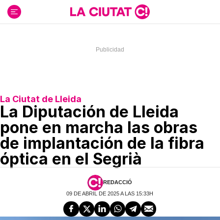
Ir
al
contenido
La Ciutat de Lleida
La Diputación de Lleida
pone en marcha las obras
de implantación de la fibra
óptica en el Segrià
REDACCIÓ
09 DE ABRIL DE 2025 A LAS 15:33H