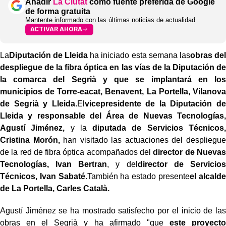
Añadir
La Ciutat
como fuente preferida de Google
de forma gratuita
Mantente informado con las últimas noticias de actualidad
ACTIVAR AHORA
La
Diputación de Lleida
ha iniciado esta semana las
obras del
despliegue de la fibra óptica en las vías de la Diputación de
la comarca del Segrià y que se implantará en los
municipios de Torre-eacat, Benavent, La Portella, Vilanova
de Segrià y Lleida.
El
vicepresidente de la Diputación de
Lleida y responsable del Área de Nuevas Tecnologías,
Agustí Jiménez,
y la
diputada de Servicios Técnicos,
Cristina Morón,
han visitado las actuaciones del despliegue
de la red de fibra óptica acompañados del
director de Nuevas
Tecnologías, Ivan Bertran
, y del
director de Servicios
Técnicos, Ivan Sabaté.
También ha estado presente
el alcalde
de La Portella, Carles Català.
Agustí Jiménez se ha mostrado satisfecho por el inicio de las
obras en el Segrià y ha afirmado "que
este proyecto