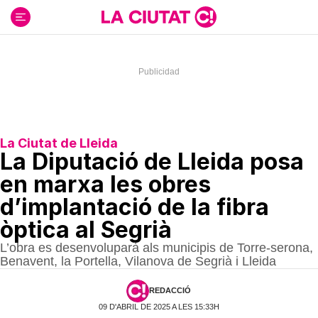
Ir
al
contenido
La Ciutat de Lleida
La Diputació de Lleida posa
en marxa les obres
d’implantació de la fibra
òptica al Segrià
L’obra es desenvoluparà als municipis de Torre-serona,
Benavent, la Portella, Vilanova de Segrià i Lleida
REDACCIÓ
09 D'ABRIL DE 2025 A LES 15:33H