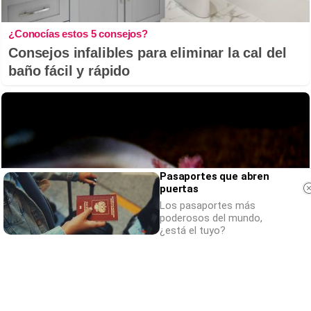
¿Conocías estos 5 consejos?
Consejos infalibles para eliminar la cal del
baño fácil y rápido
Pasaportes que abren
puertas
Los pasaportes más
poderosos del mundo,
¿está el tuyo?
¿Sabías que existen?
Estas criaturas existen y parecen sacadas