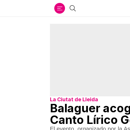
Ir
Buscar
al
contenido
La Ciutat de Lleida
Balaguer acog
Canto Lírico 
El evento, organizado por la As