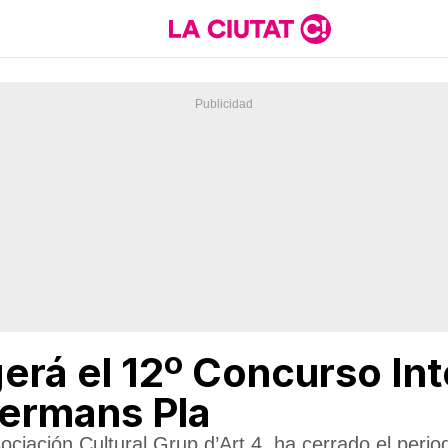
erá el 12º Concurso Int
Germans Pla
ociación Cultural Grup d’Art 4, ha cerrado el peri