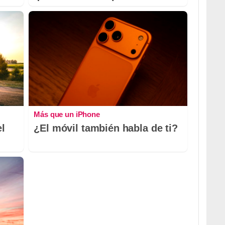
Más que un iPhone
el
¿El móvil también habla de ti?