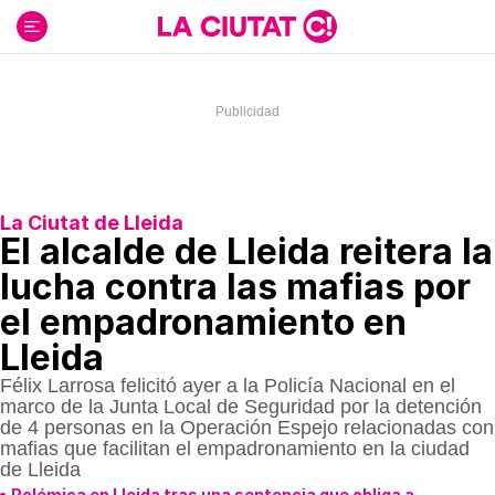
Ir
al
contenido
La Ciutat de Lleida
El alcalde de Lleida reitera la
lucha contra las mafias por
el empadronamiento en
Lleida
Félix Larrosa felicitó ayer a la Policía Nacional en el
marco de la Junta Local de Seguridad por la detención
de 4 personas en la Operación Espejo relacionadas con
mafias que facilitan el empadronamiento en la ciudad
de Lleida
Polémica en Lleida tras una sentencia que obliga a