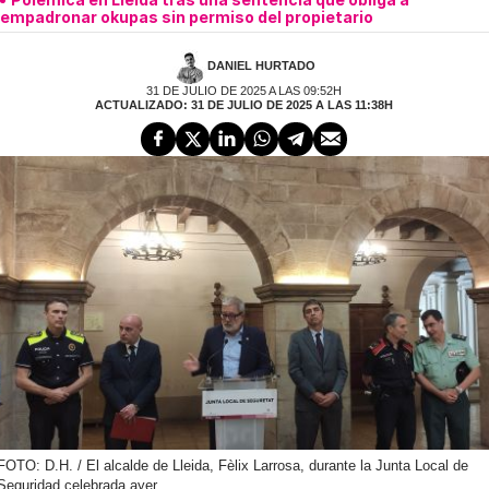
empadronar okupas sin permiso del propietario
DANIEL HURTADO
31 DE JULIO DE 2025 A LAS 09:52H
ACTUALIZADO: 31 DE JULIO DE 2025 A LAS 11:38H
FOTO: D.H. / El alcalde de Lleida, Fèlix Larrosa, durante la Junta Local de
Seguridad celebrada ayer