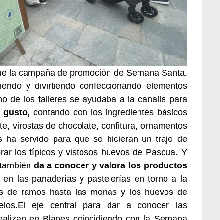
sigue la campaña de promoción de Semana Santa,
niendo y divirtiendo confeccionando elementos
uno de los talleres se ayudaba a la canalla para
 gusto,
contando con los ingredientes básicos
e, virostas de chocolate, confitura, ornamentos
es ha servido para que se hicieran un traje de
rar los típicos y vistosos huevos de Pascua. Y
 también
da a conocer y valora los productos
en las panaderías y pastelerías en torno a la
as de ramos hasta las monas y los huevos de
los.El eje central para dar a conocer las
realizan en Blanes coincidiendo con la Semana