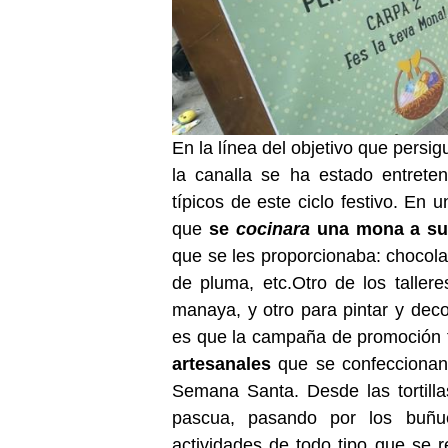
En la línea del objetivo que per
la canalla se ha estado entrete
típicos de este ciclo festivo. En 
que
se
cocinara
una mona a su
que se les proporcionaba: chocolat
de pluma, etc.Otro de los taller
manaya, y otro para pintar y deco
es que la campaña de promoción
artesanales
que se confeccionan 
Semana Santa. Desde las tortill
pascua, pasando por los buñue
actividades de todo tipo que se 