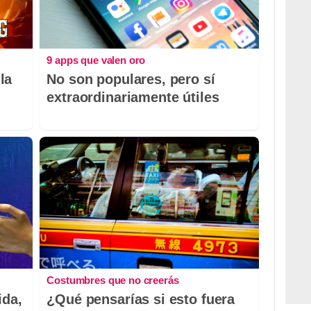
9 apps que valen oro
la
No son populares, pero sí
extraordinariamente útiles
Costumbres que no creerás
ida,
¿Qué pensarías si esto fuera