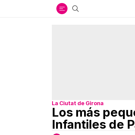
Ir
Buscar
al
contenido
La Ciutat de Girona
Los más peque
Infantiles de 