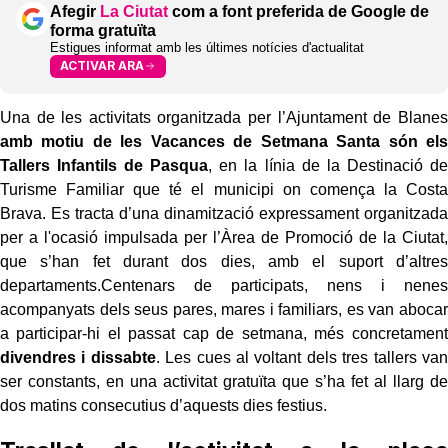
Afegir
La Ciutat
com a font preferida de Google de
forma gratuïta
Estigues informat amb les últimes notícies d'actualitat
ACTIVAR ARA
Una de les activitats organitzada per l’Ajuntament de Blanes
amb motiu de les Vacances de Setmana Santa són els
Tallers Infantils de Pasqua
, en la línia de la Destinació de
Turisme Familiar que té el municipi on comença la Costa
Brava. Es tracta d’una dinamització expressament organitzada
per a l'ocasió impulsada per l’Àrea de Promoció de la Ciutat,
que s’han fet durant dos dies, amb el suport d’altres
departaments.Centenars de participats, nens i nenes
acompanyats dels seus pares, mares i familiars, es van abocar
a participar-hi el passat cap de setmana, més concretament
divendres i dissabte
. Les cues al voltant dels tres tallers van
ser constants, en una activitat gratuïta que s’ha fet al llarg de
dos matins consecutius d’aquests dies festius.