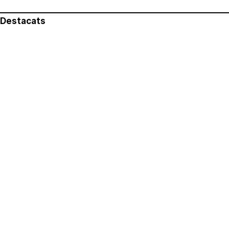
Destacats
El més llegit
Avís legal
Política de privacitat
Política de cookies
Qui som
Contacte
Xarxes socials
Amb col·laboració de: