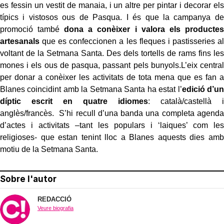
es fessin un vestit de manaia, i un altre per pintar i decorar els
típics i vistosos ous de Pasqua. I és que la campanya de
promoció també
dona a conèixer i valora els productes
artesanals
que es confeccionen a les fleques i pastisseries al
voltant de la Setmana Santa. Des dels tortells de rams fins les
mones i els ous de pasqua, passant pels bunyols.L’eix central
per donar a conèixer les activitats de tota mena que es fan a
Blanes coincidint amb la Setmana Santa ha estat l’
edició d’un
díptic escrit en quatre idiomes
: català/castellà i
anglès/francès. S’hi recull d’una banda una completa agenda
d’actes i activitats –tant les populars i ‘laiques’ com les
religioses- que estan tenint lloc a Blanes aquests dies amb
motiu de la Setmana Santa.
Sobre l'autor
REDACCIÓ
Veure biografia