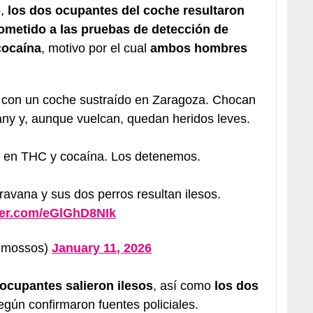
o,
los dos ocupantes del coche resultaron
ometido a las pruebas de detección de
cocaína
, motivo por el cual
ambos hombres
7 con un coche sustraído en Zaragoza. Chocan
y y, aunque vuelcan, quedan heridos leves.
vo en THC y cocaína. Los detenemos.
avana y sus dos perros resultan ilesos.
tter.com/eGlGhD8NIk
@mossos)
January 11, 2026
ocupantes salieron ilesos
, así como
los dos
según confirmaron fuentes policiales.