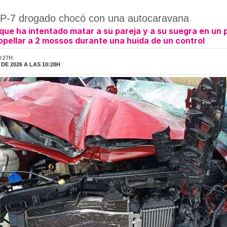
a AP-7 drogado chocó con una autocaravana
e ha intentado matar a su pareja y a su suegra en un p
opellar a 2 mossos durante una huida de un control
0:27H
DE 2026 A LAS 10:28H