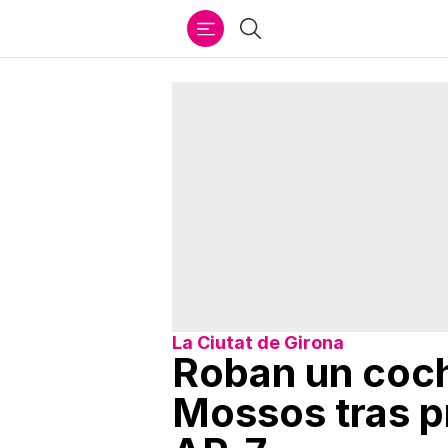
Ir
Buscar
al
contenido
La Ciutat de Girona
Roban un coch
Mossos tras p