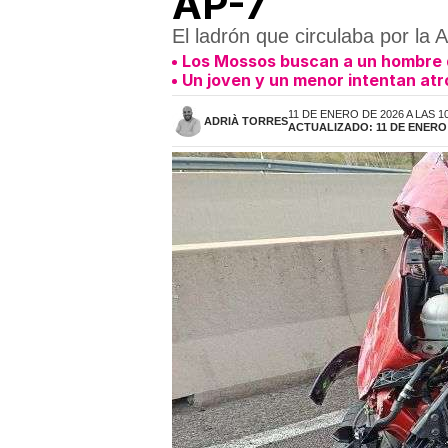
AP-7
El ladrón que circulaba por l
Los Mossos buscan a un hombre qu
Un joven y un menor intentan atr
11 DE ENERO DE 2026 A LAS 1
ADRIÀ TORRES
ACTUALIZADO: 11 DE ENERO 