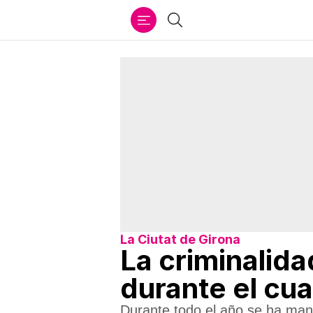
Ir
Buscar
al
contenido
La Ciutat de Girona
La criminalida
durante el cua
Durante todo el año se ha mant