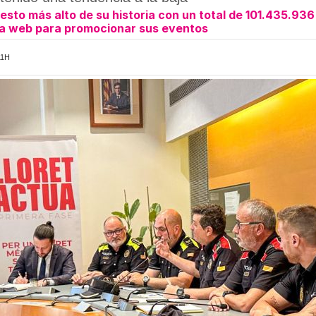
esto más alto de su historia con un total de 101.435.936
na web para promocionar sus eventos
11H