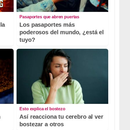
Pasaportes que abren puertas
la
Los pasaportes más
poderosos del mundo, ¿está el
tuyo?
Esto explica el bostezo
n
Así reacciona tu cerebro al ver
bostezar a otros