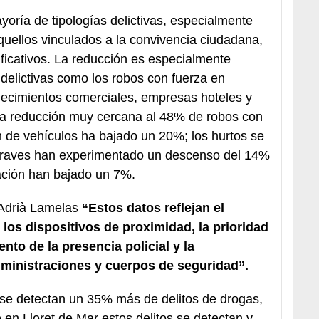
yoría de tipologías delictivas, especialmente
aquellos vinculados a la convivencia ciudadana,
icativos. La reducción es especialmente
s delictivas como los robos con fuerza en
blecimientos comerciales, empresas hoteles y
a reducción muy cercana al 48% de robos con
ón de vehículos ha bajado un 20%; los hurtos se
 graves han experimentado un descenso del 14%
dación han bajado un 7%.
, Adrià Lamelas
“Estos datos reflejan el
 los dispositivos de proximidad, la prioridad
nto de la presencia policial y la
dministraciones y cuerpos de seguridad”.
l se detectan un 35% más de delitos de drogas,
 en Lloret de Mar estos delitos se detectan y