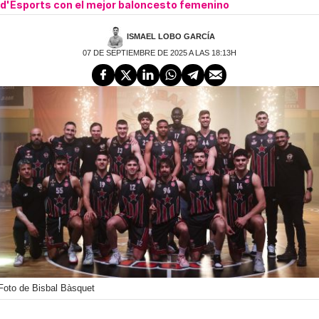
d'Esports con el mejor baloncesto femenino
ISMAEL LOBO GARCÍA
07 DE SEPTIEMBRE DE 2025 A LAS 18:13H
Foto de Bisbal Bàsquet