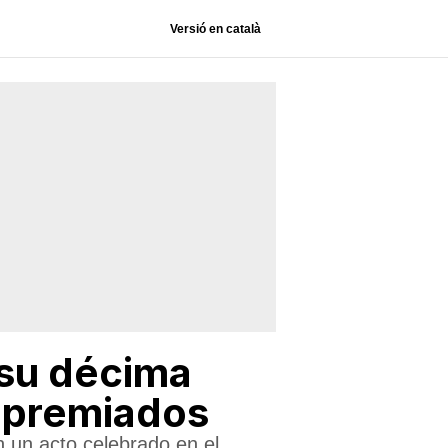
Versió en català
 su décima
y premiados
n un acto celebrado en el