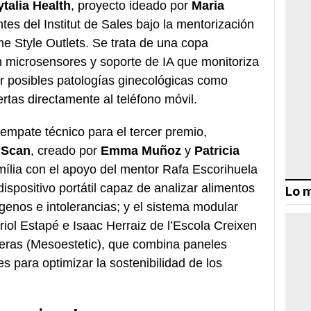
ytalia Health
, proyecto ideado por
Maria
ntes del Institut de Sales bajo la mentorización
 Style Outlets. Se trata de una copa
n microsensores y soporte de IA que monitoriza
tar posibles patologías ginecológicas como
rtas directamente al teléfono móvil.
 empate técnico para el tercer premio,
iScan
, creado por
Emma Muñoz
y
Patricia
mília con el apoyo del mentor Rafa Escorihuela
ispositivo portátil capaz de analizar alimentos
Lo m
genos e intolerancias; y el sistema modular
riol Estapé e Isaac Herraiz de l’Escola Creixen
eras (Mesoestetic), que combina paneles
 para optimizar la sostenibilidad de los