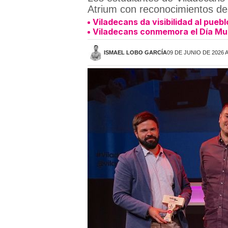
Atrium con reconocimientos d
Viladecans da visibilidad al pueb
Viladecans conmemora el Día Mun
ISMAEL LOBO GARCÍA
09 DE JUNIO DE 2026 A