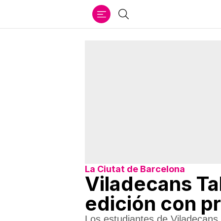
Ir
Buscar
al
contenido
La Ciutat de Barcelona
Viladecans Tal
edición con p
Los estudiantes de Viladecans 