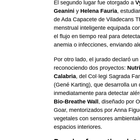
El segundo lugar fue otorgado a
V
Geanini
y
Helena Fauria
, estudia
de Ada Capacete de Viladecans The
menstrual inteligente equipada co
el flujo en tiempo real para detec
anemia o infecciones, enviando ale
Por otro lado, el jurado declaró un
reconociendo dos proyectos:
Nutr
Calabria
, del Col·legi Sagrada Fa
(Gené Karting), que desarrolla un d
inmediatamente para detectar alér
Bio-Breathe Wall
, diseñado por O
Goar, mentorizados por Anna Figu
vegetales con sensores ambientales
espacios interiores.