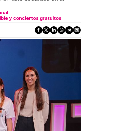
onal
ble y conciertos gratuitos