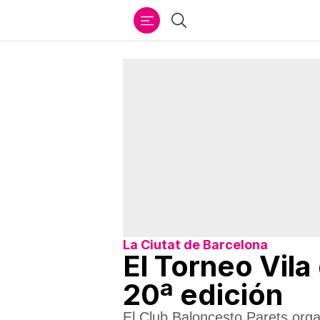
Ir
Buscar
al
contenido
La Ciutat de Barcelona
El Torneo Vila
20ª edición
El Club Baloncesto Parets orga