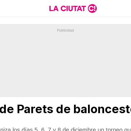
 de Parets de baloncest
niza los días 5, 6, 7 y 8 de diciembre un torneo 