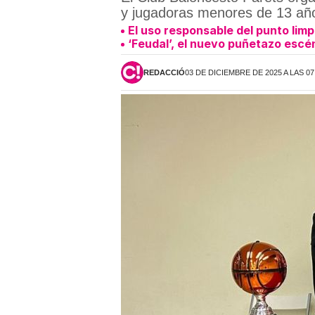
y jugadoras menores de 13 año
El uso responsable del punto limp
‘Feudal’, el nuevo puñetazo escéni
REDACCIÓ
03 DE DICIEMBRE DE 2025 A LAS 07