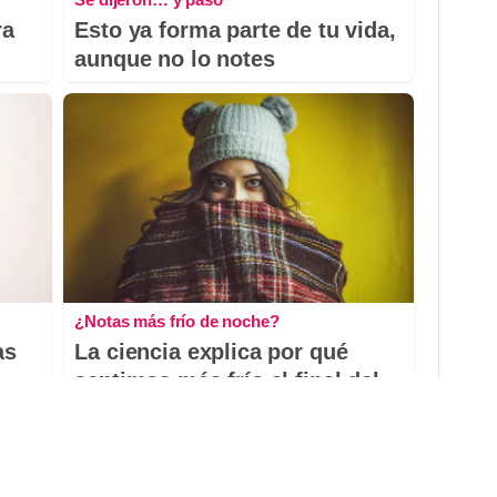
ra
Esto ya forma parte de tu vida,
aunque no lo notes
¿Notas más frío de noche?
as
La ciencia explica por qué
sentimos más frío al final del
día