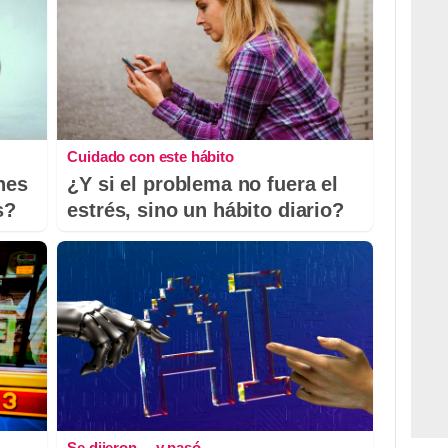
Cuidado con este hábito
nes
¿Y si el problema no fuera el
s?
estrés, sino un hábito diario?
Se dijeron… y pasó