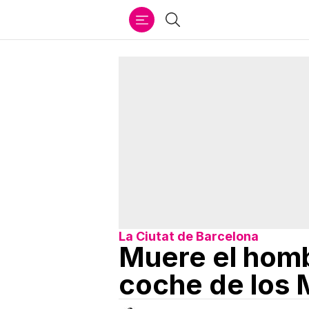
Ir
Buscar
al
contenido
La Ciutat de Barcelona
Muere el homb
coche de los