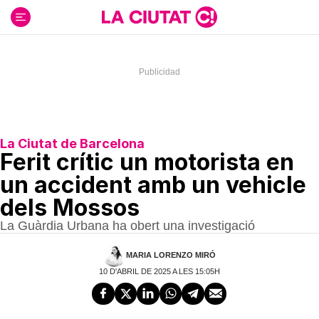
Ir
al
contenido
La Ciutat de Barcelona
Ferit crític un motorista en
un accident amb un vehicle
dels Mossos
La Guàrdia Urbana ha obert una investigació
MARIA LORENZO MIRÓ
10 D'ABRIL DE 2025 A LES 15:05H