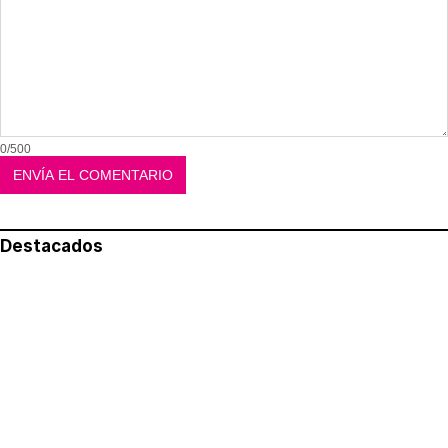
0/500
Destacados
Lo más leído