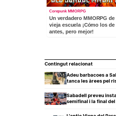
Corepunk MMORPG
Un verdadero MMORPG de 
vieja escuela ¡Cómo los de
antes, pero mejor!
Contingut relacionat
Adeu barbacoes a Saba
tanca les àrees pel r
Sabadell preveu insta
semifinal i la final d
L’antic Viena del Par