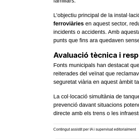
familiars.
L’objectiu principal de la instal·lac
ferroviàries
en aquest sector, redu
incidents o accidents. Amb aquesta 
punts que fins ara quedaven sens
Avaluació tècnica i res
Fonts municipals han destacat qu
reiterades del veïnat que reclama
seguretat viària en aquest àmbit tan
La col·locació simultània de tanque
prevenció davant situacions potenc
directe amb els trens o les infraes
Contingut assistit per IA i supervisat editorialment