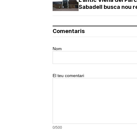
Sabadell busca nou r
Comentaris
Nom
El teu comentari
0/500