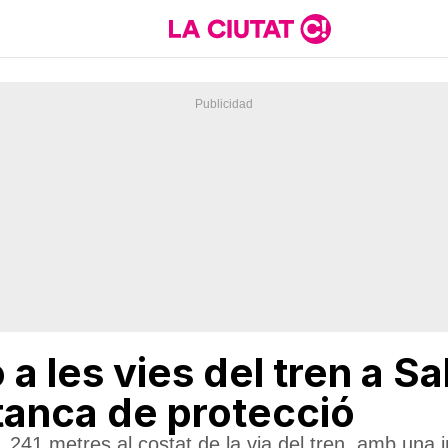
a les vies del tren a Sa
 tanca de protecció
.241 metres al costat de la via del tren, amb una 