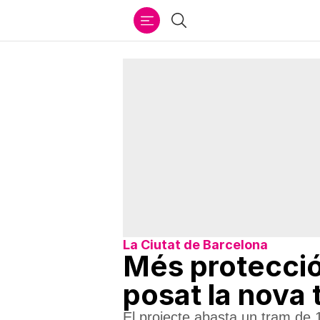
Ir
Cercar
al
contenido
La Ciutat de Barcelona
Més protecció 
posat la nova
El projecte abasta un tram de 1