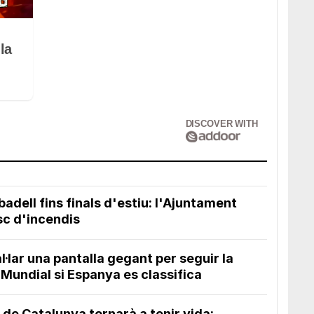
la
DISCOVER WITH
dell fins finals d'estiu: l'Ajuntament
isc d'incendis
l·lar una pantalla gegant per seguir la
el Mundial si Espanya es classifica
c de Catalunya tornarà a tenir vida: