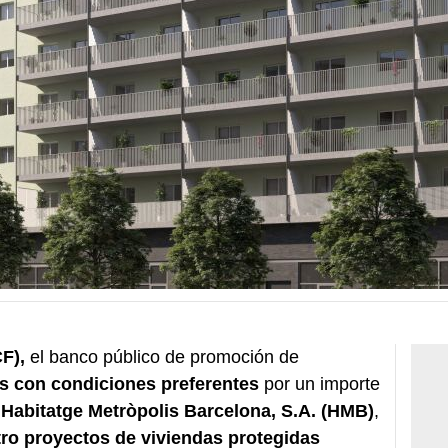
CF),
el banco público de promoción de
s con condiciones preferentes
por un importe
a
Habitatge Metròpolis Barcelona, S.A. (HMB)
,
ro proyectos de viviendas protegidas