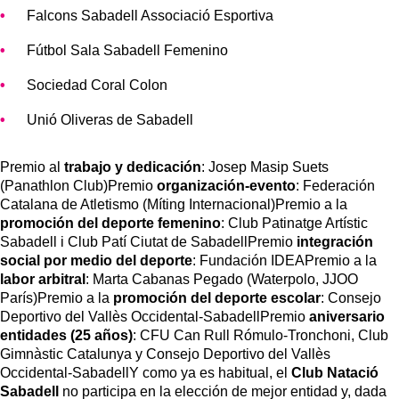
Falcons Sabadell Associació Esportiva
Fútbol Sala Sabadell Femenino
Sociedad Coral Colon
Unió Oliveras de Sabadell
Premio al
trabajo y dedicación
: Josep Masip Suets
(Panathlon Club)Premio
organización-evento
: Federación
Catalana de Atletismo (Míting Internacional)Premio a la
promoción del deporte femenino
: Club Patinatge Artístic
Sabadell i Club Patí Ciutat de SabadellPremio
integración
social por medio del deporte
: Fundación IDEAPremio a la
labor arbitral
: Marta Cabanas Pegado (Waterpolo, JJOO
París)Premio a la
promoción del deporte escolar
: Consejo
Deportivo del Vallès Occidental-SabadellPremio
aniversario
entidades (25 años)
: CFU Can Rull Rómulo-Tronchoni, Club
Gimnàstic Catalunya y Consejo Deportivo del Vallès
Occidental-SabadellY como ya es habitual, el
Club Natació
Sabadell
no participa en la elección de mejor entidad y, dada