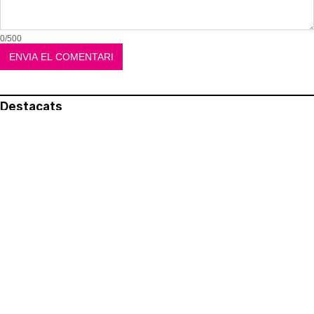
0/500
Destacats
El més llegit
Avís legal
Política de privacitat
Política de cookies