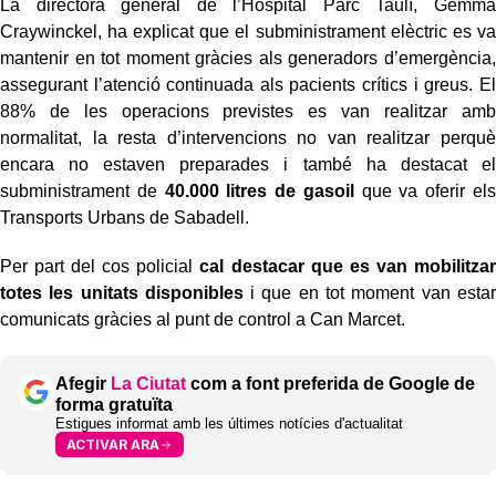
La directora general de l’Hospital Parc Taulí, Gemma
Craywinckel, ha explicat que el subministrament elèctric es va
mantenir en tot moment gràcies als generadors d’emergència,
assegurant l’atenció continuada als pacients crítics i greus. El
88% de les operacions previstes es van realitzar amb
normalitat, la resta d’intervencions no van realitzar perquè
encara no estaven preparades i també ha destacat el
subministrament de
40.000 litres de gasoil
que va oferir els
Transports Urbans de Sabadell.
Per part del cos policial
cal destacar que es van mobilitzar
totes les unitats disponibles
i que en tot moment van estar
comunicats gràcies al punt de control a Can Marcet.
Afegir
La Ciutat
com a font preferida de Google de
forma gratuïta
Estigues informat amb les últimes notícies d'actualitat
ACTIVAR ARA