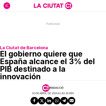
Ir
al
contenido
La Ciutat de Barcelona
El gobierno quiere que
España alcance el 3% del
PIB destinado a la
innovación
REDACCIÓ
18 DE ABRIL DE 2024 A LAS 20:09H