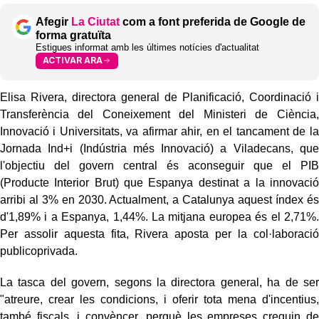
Afegir
La Ciutat
com a font preferida de Google de
forma gratuïta
Estigues informat amb les últimes notícies d'actualitat
ACTIVAR ARA
Elisa Rivera, directora general de Planificació, Coordinació i
Transferència del Coneixement del Ministeri de Ciència,
Innovació i Universitats, va afirmar ahir, en el tancament de la
Jornada Ind+i (Indústria més Innovació) a Viladecans, que
l'objectiu del govern central és aconseguir que el PIB
(Producte Interior Brut) que Espanya destinat a la innovació
arribi al 3% en 2030. Actualment, a Catalunya aquest índex és
d'1,89% i a Espanya, 1,44%. La mitjana europea és el 2,71%.
Per assolir aquesta fita, Rivera aposta per la col·laboració
publicoprivada.
La tasca del govern, segons la directora general, ha de ser
"atreure, crear les condicions, i oferir tota mena d'incentius,
també fiscals, i convèncer, perquè les empreses creguin de