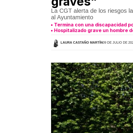
graves"
La CGT alerta de los riesgos l
al Ayuntamiento
Termina con una discapacidad po
Hospitalizado grave un hombre de
LAURA CASTAÑO MARTÍN
09 DE JULIO DE 202