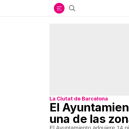
Ir
Buscar
al
contenido
La Ciutat de Barcelona
El Ayuntamien
una de las zo
El Ayuntamiento adquiere 14 pi