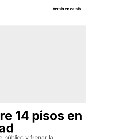
Versió en català
re 14 pisos en
dad
 público y frenar la