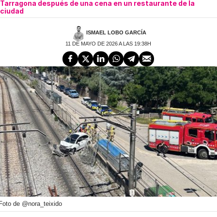
Tarragona después de una cena en un restaurante de la
ciudad
ISMAEL LOBO GARCÍA
11 DE MAYO DE 2026 A LAS 19:38H
Foto de @nora_teixido