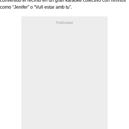
convertido el recinto en un gran karaoke colectivo con himnos
como “Jenifer” o “Vull estar amb tu”.