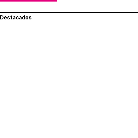
Destacados
Lo más leído
Aviso legal
Política de privacidad
Política de cookies
Quiénes somos
Contacto
Redes sociales
Con la colaboración de: