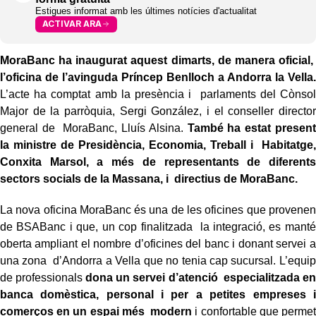
Estigues informat amb les últimes notícies d'actualitat
ACTIVAR ARA
MoraBanc ha inaugurat aquest dimarts, de manera oficial,
l’oficina de l’avinguda Príncep Benlloch a Andorra la Vella.
L’acte ha comptat amb la presència i parlaments del Cònsol
Major de la parròquia, Sergi González, i el conseller director
general de MoraBanc, Lluís Alsina.
També ha estat present
la ministre de Presidència, Economia, Treball i Habitatge,
Conxita Marsol, a més de representants de diferents
sectors socials de la Massana, i directius de MoraBanc.
La nova oficina MoraBanc és una de les oficines que provenen
de BSABanc i que, un cop finalitzada la integració, es manté
oberta ampliant el nombre d’oficines del banc i donant servei a
una zona d’Andorra a Vella que no tenia cap sucursal. L’equip
de professionals
dona un servei d’atenció especialitzada en
banca domèstica, personal i per a petites empreses i
comerços en un espai més modern
i confortable que permet