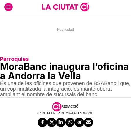
Ir
al
contenido
Parroquies
MoraBanc inaugura l’oficina
a Andorra la Vella
És una de les oficines que provenen de BSABanc i que,
un cop finalitzada la integració, es manté oberta
ampliant el nombre de sucursals del banc
REDACCIÓ
07 DE FEBRER DE 2024 A LES 09:23H