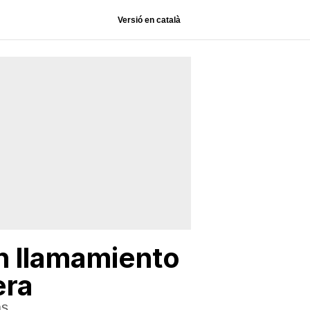
Versió en català
un llamamiento
era
as