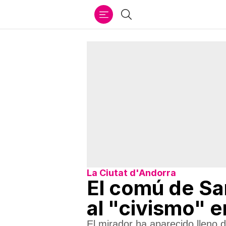
Ir
Buscar
al
contenido
La Ciutat d'Andorra
El comú de San
al "civismo" e
El mirador ha aparecido lleno 