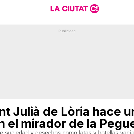
t Julià de Lòria hace 
n el mirador de la Pegu
de suciedad y desechos como latas y botellas vací