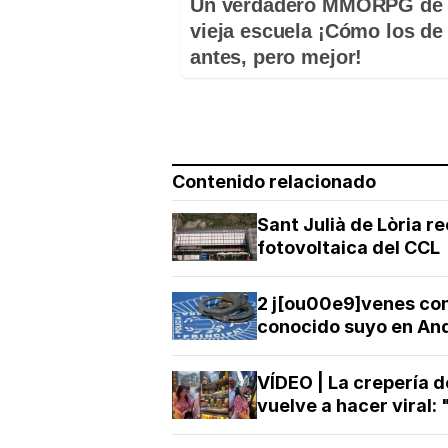
Un verdadero MMORPG de 
vieja escuela ¡Cómo los de
antes, pero mejor!
Contenido relacionado
Sant Julià de Lòria r
fotovoltaica del CCL
2 j[ou00e9]venes co
conocido suyo en And
VÍDEO | La crepería d
vuelve a hacer viral: