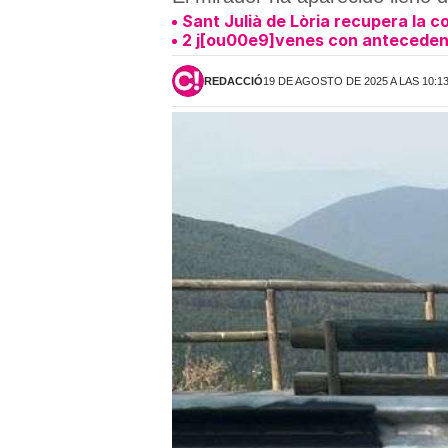
Sant Julià de Lòria recupera la c
2 j[ou00e9]venes con antecedent
REDACCIÓ
19 DE AGOSTO DE 2025 A LAS 10:1