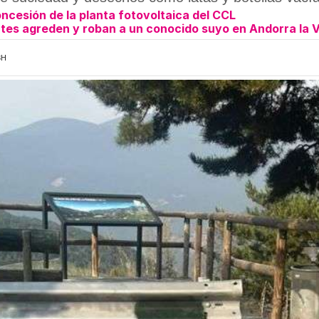
oncesión de la planta fotovoltaica del CCL
es agreden y roban a un conocido suyo en Andorra la V
3H