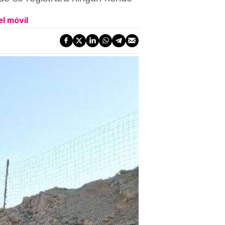
l móvil