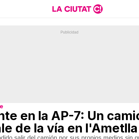
re
te en la AP-7: Un camió
ale de la vía en l'Ametll
dido salir del camión por sus propios medios sin q