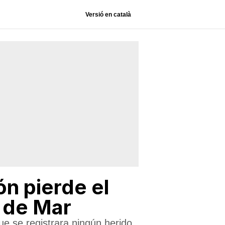
Versió en català
n pierde el
a de Mar
ue se registrara ningún herido