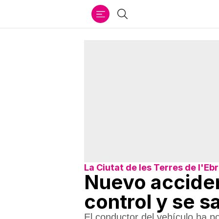
Ir
Buscar
al
contenido
La Ciutat de les Terres de l'Eb
Nuevo acciden
control y se s
El conductor del vehículo ha po