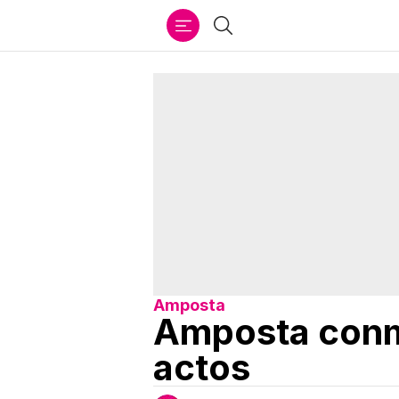
Ir
Buscar
al
contenido
Amposta
Amposta conm
actos