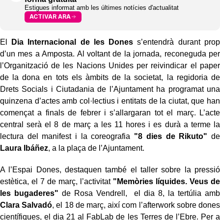
Estigues informat amb les últimes notícies d'actualitat
ACTIVAR ARA
El
Dia Internacional de les Dones
s’entendrà durant prop
d’un mes a Amposta. Al voltant de la jornada, reconeguda per
l’Organització de les Nacions Unides per reivindicar el paper
de la dona en tots els àmbits de la societat, la regidoria de
Drets Socials i Ciutadania de l’Ajuntament ha programat una
quinzena d’actes amb col·lectius i entitats de la ciutat, que han
començat a finals de febrer i s’allargaran tot el març. L’acte
central serà el 8 de març a les 11 hores i es durà a terme la
lectura del manifest i la coreografia
"8 dies de Rikuto"
de
Laura Ibáñez
, a la plaça de l’Ajuntament.
A l’Espai Dones, destaquen també el taller sobre la pressió
estètica, el 7 de març, l’activitat
"Memòries líquides. Veus de
les bugaderes"
de Rosa Vendrell, el dia 8, la tertúlia amb
Clara Salvadó
, el 18 de març, així com l’afterwork sobre dones
científiques, el dia 21 al FabLab de les Terres de l’Ebre. Per a