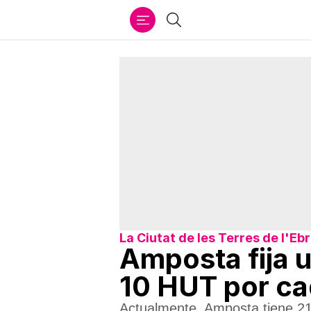
Ir
Buscar
al
contenido
La Ciutat de les Terres de l'Eb
Amposta fija u
10 HUT por ca
Actualmente, Amposta tiene 219