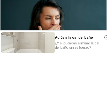
Adiós a la cal del baño
¿Y si pudieras eliminar la cal
del baño sin esfuerzo?
Esto explica el bostezo
Así reacciona tu cerebro al ver bostezar a
otros