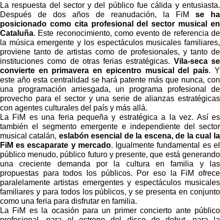
La respuesta del sector y del público fue cálida y entusiasta.
Después de dos años de reanudación, la FiM
se ha
posicionado como cita profesional del sector musical en
Cataluña
. Este reconocimiento, como evento de referencia de
la música emergente y los espectáculos musicales familiares,
proviene tanto de artistas como de profesionales, y tanto de
instituciones como de otras ferias estratégicas.
Vila-seca se
convierte en primavera en epicentro musical del país
. Y
este año esta centralidad se hará patente más que nunca, con
una programación arriesgada, un programa profesional de
provecho para el sector y una serie de alianzas estratégicas
con agentes culturales del país y más allá.
La FiM es una feria pequeña y estratégica a la vez. Así es
también el segmento emergente e independiente del sector
musical catalán,
eslabón esencial de la escena, de la cual la
FiM es escaparate y mercado
. Igualmente fundamental es el
público menudo, público futuro y presente, que está generando
una creciente demanda por la cultura en familia y las
propuestas para todos los públicos. Por eso la FiM ofrece
paralelamente artistas emergentes y espectáculos musicales
familiares y para todos los públicos, y se presenta en conjunto
como una feria para disfrutar en familia.
La FiM es la ocasión para un primer concierto ante público
profesional, para el estreno del disco de debut, para la