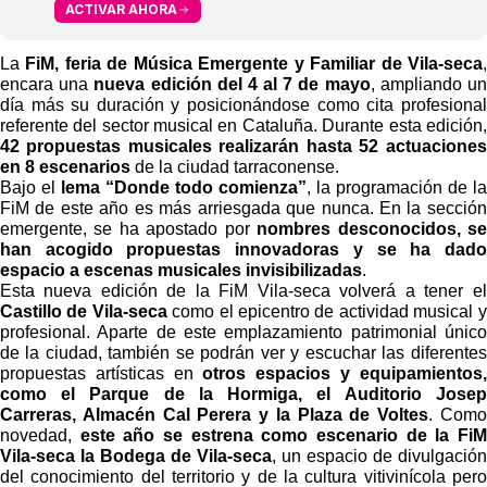
ACTIVAR AHORA
La
FiM, feria de Música Emergente y Familiar de Vila-seca
,
encara una
nueva edición del 4 al 7 de mayo
, ampliando un
día más su duración y posicionándose como cita profesional
referente del sector musical en Cataluña. Durante esta edición,
42 propuestas musicales realizarán hasta 52 actuaciones
en 8 escenarios
de la ciudad tarraconense.
Bajo el
lema “Donde todo comienza”
, la programación de la
FiM de este año es más arriesgada que nunca. En la sección
emergente, se ha apostado por
nombres desconocidos, se
han acogido propuestas innovadoras y se ha dado
espacio a escenas musicales invisibilizadas
.
Esta nueva edición de la FiM Vila-seca volverá a tener el
Castillo de Vila-seca
como el epicentro de actividad musical y
profesional. Aparte de este emplazamiento patrimonial único
de la ciudad, también se podrán ver y escuchar las diferentes
propuestas artísticas en
otros espacios y equipamientos,
como el Parque de la Hormiga, el Auditorio Josep
Carreras, Almacén Cal Perera y la Plaza de Voltes
. Como
novedad,
este año se estrena como escenario de la FiM
Vila-seca la Bodega de Vila-seca
, un espacio de divulgación
del conocimiento del territorio y de la cultura vitivinícola pero