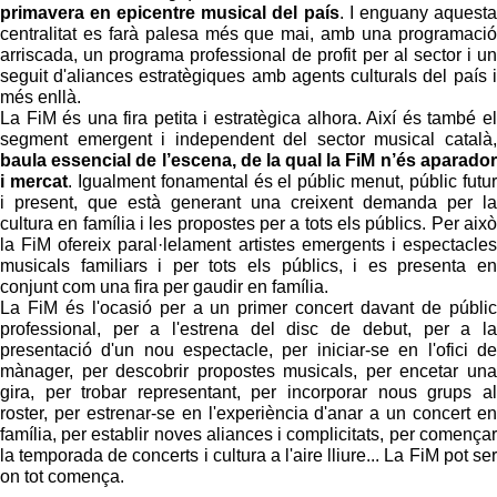
primavera en epicentre musical del país
. I enguany aquesta
centralitat es farà palesa més que mai, amb una programació
arriscada, un programa professional de profit per al sector i un
seguit d'aliances estratègiques amb agents culturals del país i
més enllà.
La FiM és una fira petita i estratègica alhora. Així és també el
segment emergent i independent del sector musical català,
baula essencial de l’escena, de la qual la FiM n’és aparador
i mercat
. Igualment fonamental és el públic menut, públic futur
i present, que està generant una creixent demanda per la
cultura en família i les propostes per a tots els públics. Per això
la FiM ofereix paral·lelament artistes emergents i espectacles
musicals familiars i per tots els públics, i es presenta en
conjunt com una fira per gaudir en família.
La FiM és l'ocasió per a un primer concert davant de públic
professional, per a l'estrena del disc de debut, per a la
presentació d'un nou espectacle, per iniciar-se en l'ofici de
mànager, per descobrir propostes musicals, per encetar una
gira, per trobar representant, per incorporar nous grups al
roster, per estrenar-se en l'experiència d'anar a un concert en
família, per establir noves aliances i complicitats, per començar
la temporada de concerts i cultura a l'aire lliure... La FiM pot ser
on tot comença.