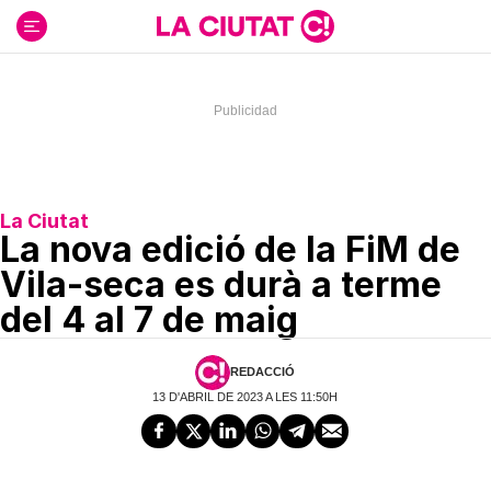
Ir
al
contenido
La Ciutat
La nova edició de la FiM de
Vila-seca es durà a terme
del 4 al 7 de maig
REDACCIÓ
13 D'ABRIL DE 2023 A LES 11:50H