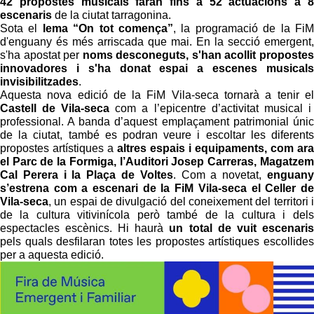
42 propostes musicals faran fins a 52 actuacions a 8
escenaris
de la ciutat tarragonina.
Sota el
lema “On tot comença”
, la programació de la FiM
d'enguany és més arriscada que mai. En la secció emergent,
s'ha apostat per
noms desconeguts, s'han acollit propostes
innovadores i s'ha donat espai a escenes musicals
invisibilitzades
.
Aquesta nova edició de la FiM Vila-seca tornarà a tenir el
Castell de Vila-seca
com a l’epicentre d’activitat musical i
professional. A banda d’aquest emplaçament patrimonial únic
de la ciutat, també es podran veure i escoltar les diferents
propostes artístiques a
altres espais i equipaments, com ara
el Parc de la Formiga, l’Auditori Josep Carreras, Magatzem
Cal Perera i la Plaça de Voltes
. Com a novetat,
enguany
s’estrena com a escenari de la FiM Vila-seca el Celler de
Vila-seca
, un espai de divulgació del coneixement del territori i
de la cultura vitivinícola però també de la cultura i dels
espectacles escènics. Hi haurà
un total de vuit escenaris
pels quals desfilaran totes les propostes artístiques escollides
per a aquesta edició.