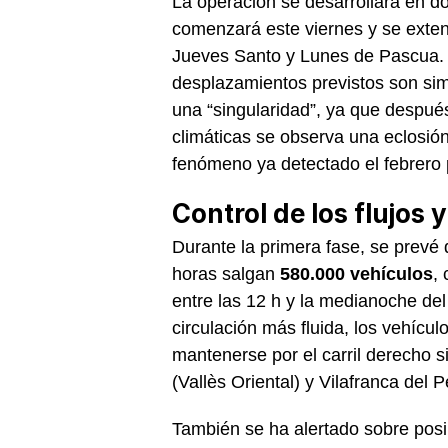
La operación se desarrollará en do
comenzará este viernes y se exten
Jueves Santo y Lunes de Pascua. E
desplazamientos previstos son sim
una “singularidad”, ya que despué
climáticas se observa una eclosió
fenómeno ya detectado el febrero
Control de los flujos 
Durante la primera fase, se prevé 
horas salgan
580.000 vehículos
,
entre las 12 h y la medianoche de
circulación más fluida, los vehícu
mantenerse por el carril derecho s
(Vallès Oriental) y Vilafranca del 
También se ha alertado sobre posi