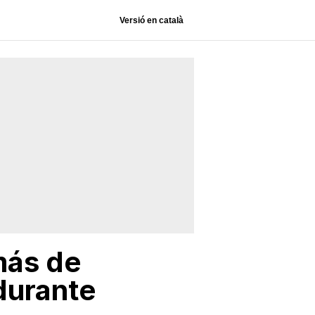
Versió en català
más de
durante