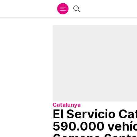
Ir
Buscar
al
contenido
Catalunya
El Servicio Ca
590.000 vehíc