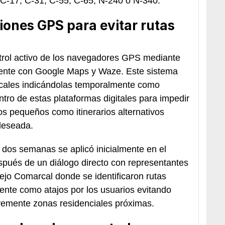
 C-17, C-31, C-55, C-65, N-240 o N-340.
iones GPS para evitar rutas
trol activo de los navegadores GPS mediante
mente con Google Maps y Waze. Este sistema
locales indicándolas temporalmente como
ntro de estas plataformas digitales para impedir
os pequeños como itinerarios alternativos
deseada.
e dos semanas se aplicó inicialmente en el
pués de un diálogo directo con representantes
ejo Comarcal donde se identificaron rutas
mente como atajos por los usuarios evitando
vemente zonas residenciales próximas.