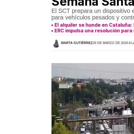
Semana Sant
El SCT prepara un dispositivo 
para vehículos pesados y contr
El alquiler se hunde en Cataluña:
ERC impulsa una resolución para 
MARTA GUTIÉRREZ
26 DE MARZO DE 2026 A L