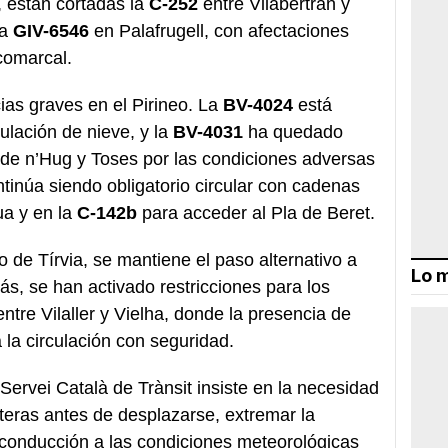
están cortadas la
C-252
entre Vilabertran y
la
GIV-6546
en Palafrugell, con afectaciones
 comarcal.
ias graves en el Pirineo. La
BV-4024
está
ulación de nieve, y la
BV-4031
ha quedado
r de n’Hug y Toses por las condiciones adversas
ntinúa siendo obligatorio circular con cadenas
ua y en la
C-142b
para acceder al Pla de Beret.
no de Tírvia, se mantiene el paso alternativo a
Lo m
, se han activado restricciones para los
ntre Vilaller y Vielha, donde la presencia de
a la circulación con seguridad.
Servei Català de Trànsit insiste en la necesidad
eteras antes de desplazarse, extremar la
a conducción a las condiciones meteorológicas