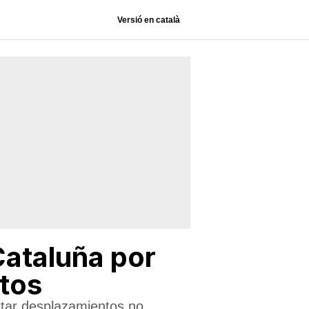
Versió en català
Cataluña por
tos
itar desplazamientos no