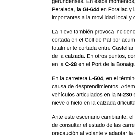
gerundenses. En estos momentos, 
Peralada,
la GI-644
en Forallac y 
importantes a la movilidad local y
La nieve también provoca incidenc
cortada en el Coll de Pal por acum
totalmente cortada entre Castella
de la calzada. En otros puntos, co
en la
C-28
en el Port de la Bonaig
En la carretera
L-504
, en el térmi
causa de desprendimientos. Además
vehículos articulados en la
N-230
e
nieve o hielo en la calzada dificult
Ante este escenario cambiante, el 
de consultar el estado de las carr
precaución al volante y adaptar l