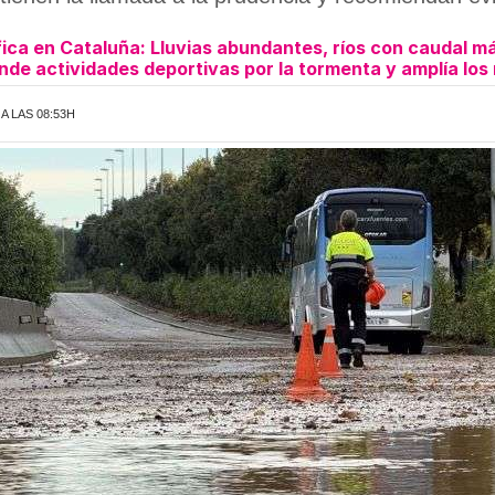
ifica en Cataluña: Lluvias abundantes, ríos con caudal 
de actividades deportivas por la tormenta y amplía los
A LAS 08:53H