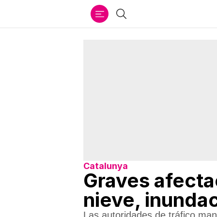
Ir
Buscar
al
contenido
Catalunya
Graves afecta
nieve, inunda
Las autoridades de tráfico man