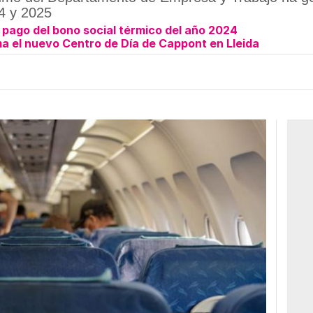
4 y 2025
 pago del bono social térmico del año 2024
rma el nuevo Centro de Día de Cappont en Lleida