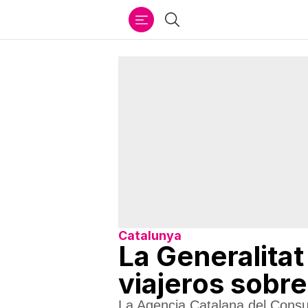
Ir
Buscar
al
contenido
Catalunya
La Generalitat
viajeros sobr
La Agencia Catalana del Cons