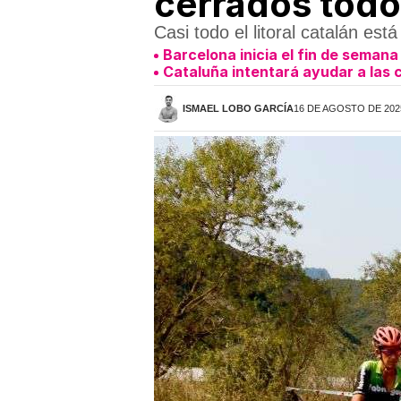
cerrados todo
Casi todo el litoral catalán e
Barcelona inicia el fin de semana
Cataluña intentará ayudar a las
ISMAEL LOBO GARCÍA
16 DE AGOSTO DE 2025