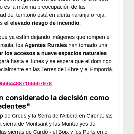
o es la máxima preocupación de las
 del territorio está en alerta naranja o roja,
es
el elevado riesgo de incendio
.
s que ya están dejando imágenes que rompen el
ínsula, los
Agentes Rurales
han tomado una
ar los accesos a nueve espacios naturales
gará hasta el lunes y se espera que el domingo
cialmente en las Terres de l'Ebre y el Empordà.
1956644887165607978
n considerado la decisión como
cedentes"
p de Creus y la Serra de l'Albera en Girona; las
a sierra de Montsant y las Muntanyes de
s sierras de Cardó - el Boix y los Ports en el