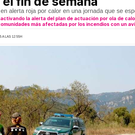
 el fin de semana
stá en alerta roja por calor en una jornada que se 
 activando la alerta del plan de actuación por ola de calo
 comunidades más afectadas por los incendios con un av
 A LAS 12:55H