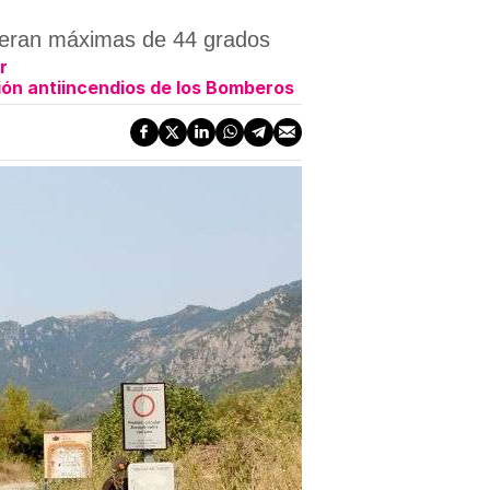
esperan máximas de 44 grados
r
ión antiincendios de los Bomberos