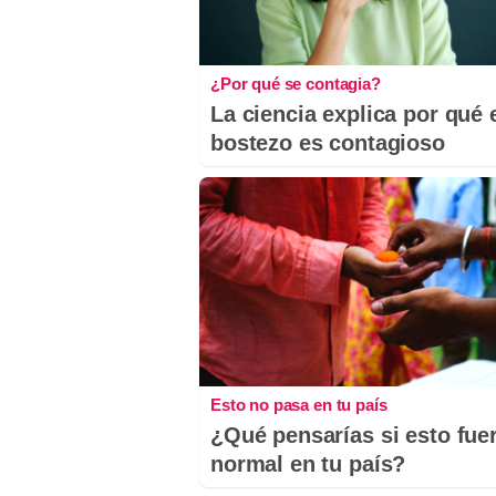
¿Por qué se contagia?
La ciencia explica por qué 
bostezo es contagioso
Esto no pasa en tu país
¿Qué pensarías si esto fue
normal en tu país?