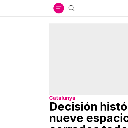
Ir
Buscar
al
contenido
Catalunya
Decisión histó
nueve espacio