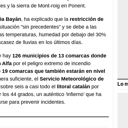
res y la sierra de Mont-roig en Ponent.
cia Bayán
, ha explicado que la
restricción de
ituación "sin precedentes" y se debe a las
ltas temperaturas, humedad por debajo del 30%
casez de lluvias en los últimos días.
y hay
126 municipios de 13 comarcas donde
n Alfa
por el peligro extremo de incendio
 19 comarcas que también estarán en nivel
uera suficiente, el
Servicio Meteorológico de
Lo m
sobre seis a casi todo el
litoral catalán
por
los 44 grados, un auténtico 'infierno' que ha
arse para prevenir incidentes.