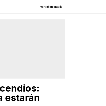
Versió en català
ncendios:
a estarán