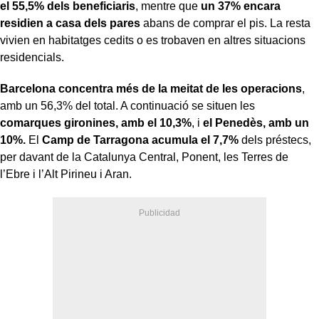
el 55,5% dels beneficiaris
, mentre que
un 37% encara
residien a casa dels pares
abans de comprar el pis. La resta
vivien en habitatges cedits o es trobaven en altres situacions
residencials.
Barcelona concentra més de la meitat de les operacions
,
amb un 56,3% del total. A continuació se situen les
comarques gironines, amb el 10,3%
, i
el Penedès, amb un
10%.
El
Camp de Tarragona acumula el 7,7%
dels préstecs,
per davant de la Catalunya Central, Ponent, les Terres de
l’Ebre i l’Alt Pirineu i Aran.