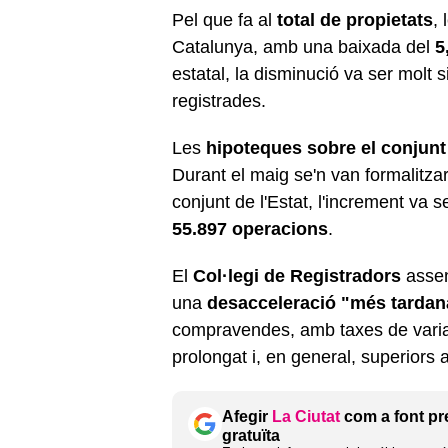
Pel que fa al
total de propietats
,
Catalunya, amb una baixada del
5
estatal, la disminució va ser molt s
registrades.
Les
hipoteques sobre el conjunt
Durant el maig se'n van formalitza
conjunt de l'Estat, l'increment va
55.897 operacions
.
El
Col·legi de Registradors
assen
una
desacceleració "més tardan
compravendes, amb taxes de variac
prolongat i, en general, superiors
Afegir
La Ciutat
com a font pr
gratuïta