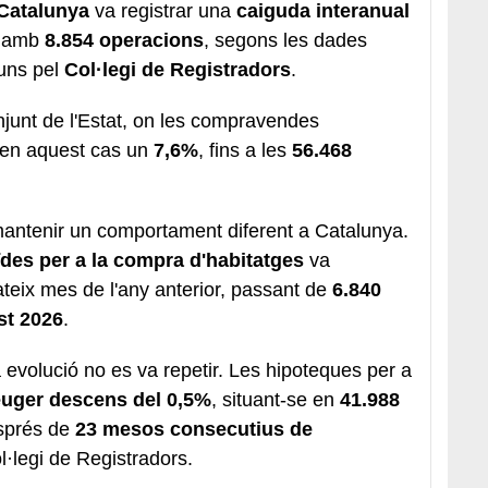
Catalunya
va registrar una
caiguda interanual
, amb
8.854 operacions
, segons les dades
luns pel
Col·legi de Registradors
.
onjunt de l'Estat, on les compravendes
, en aquest cas un
7,6%
, fins a les
56.468
 mantenir un comportament diferent a Catalunya.
des per a la compra d'habitatges
va
teix mes de l'any anterior, passant de
6.840
st 2026
.
a evolució no es va repetir. Les hipoteques per a
euger descens del 0,5%
, situant-se en
41.988
esprés de
23 mesos consecutius de
l·legi de Registradors.