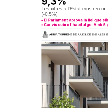
9,3%
Les xifres a l'Estat mostren u
(-0,5%)
El Parlament aprova la llei que eli
Canvis sobre l'habitatge: Amb 5 p
ADRIÀ TORRES
06 DE JULIOL DE 2026 A LES 1