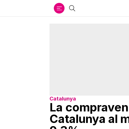
Ir
Cercar
al
contenido
Catalunya
La compravend
Catalunya al 