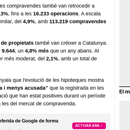
 les compravendes també van retrocedir a
,3%
, fins a les
16.233 operacions
. A escala
imilar, del
4,9%
, amb
113.219 compravendes
 de propietats
també van créixer a Catalunya.
r
9.644
, un
4,8% més
que un any abans. Al
 ser més moderat, del
2,1%
, amb un total de
yala que l'evolució de les hipoteques mostra
a i menys acusada"
que la registrada en les
El m
ió que han estat positives durant un període
 a les del mercat de compravenda.
eferida de Google de forma
ACTIVAR ARA