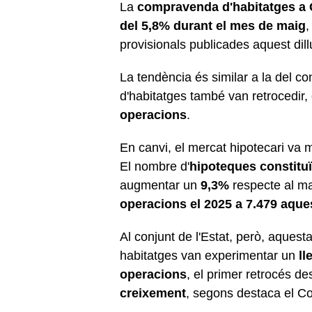
La
compravenda d'habitatges a 
del 5,8% durant el mes de maig
provisionals publicades aquest dil
La tendència és similar a la del c
d'habitatges també van retrocedir
operacions
.
En canvi, el mercat hipotecari va
El nombre d'
hipoteques constituï
augmentar un
9,3%
respecte al ma
operacions el 2025 a 7.479 aque
Al conjunt de l'Estat, però, aquest
habitatges van experimentar un
ll
operacions
, el primer retrocés d
creixement
, segons destaca el Co