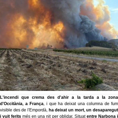
L'incendi que crema des d'ahir a la tarda a la zona
d'Occitània, a França
, i que ha deixat una columna de fum
visible des de l'Empordà,
ha deixat un mort, un desaparegut
i vuit ferits
més en una nit per oblidar. Situat
entre Narbona i